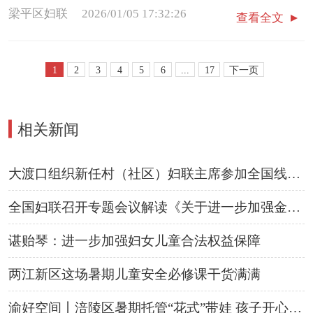
者们到梁山街道、虎城镇等10个乡镇（街道），为21名
梁平区妇联
2026/01/05 17:32:26
查看全文
困境留守儿童送上定制冬衣、学习用品和节日礼包等新
年礼物。
1
2
3
4
5
6
...
17
下一页
相关新闻
▍
大渡口组织新任村（社区）妇联主席参加全国线上轮训
全国妇联召开专题会议解读《关于进一步加强金融支持
谌贻琴：进一步加强
妇女
儿童合法权益保障
两江新区这场暑期儿童安全必修课干货满满
渝好空间丨涪陵区暑期托管“花式”带娃 孩子开心家长放心