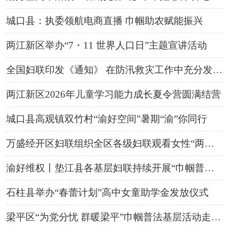
城口县：执委领航电商直播 巾帼助农赋能振兴
两江新区举办“7・11 世界人口日”主题宣讲活动
全国妇联印发《通知》 在防汛救灾工作中充分发挥妇联组织作用
两江新区2026年儿童学习能力成长夏令营圆满结营
城口县高观镇双竹村“渝好空间”暑期“渝”你同行
万盛经开区妇联组织全区各级妇联观看女性“两癌”康复小课堂线上直播课
渝好维权丨垫江县各基层妇联持续开展“巾帼普法基层行”活动
石柱县举办“春蕾计划”高中女童助学金发放仪式
梁平区“为党分忧 群暖梁平”巾帼普法基层活动走进街道