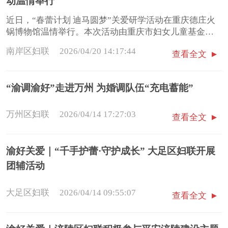
动温情举行
近日，“春蕾计划 迪马圆梦”关爱研学活动在重庆德庄火
锅博物馆温情举行。本次活动由重庆市妇女儿童基金
会、重庆迪马公益基金会、南岸区妇联联合主办，重庆
南岸区妇联
2026/04/20 14:17:44
查看全文
德庄火锅博物馆作为南岸区家庭教育创新实践基地，承
办了本次活动。活动现场20名“春蕾女孩”在5名“爱心妈
妈”的陪伴下，开启了一场兼具文化体验与温情陪伴的研
“渝调渝好”走进万州 为婚调队伍“充电蓄能”
学之旅。
万州区妇联
2026/04/14 17:27:03
查看全文
渝好关爱｜“千手护蕾·守护成长” 大足区妇联开展
团辅活动
大足区妇联
2026/04/14 09:55:07
查看全文