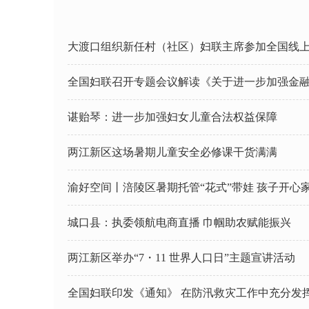
大渡口组织新任村（社区）妇联主席参加全国线
谌贻琴：进一步加强
妇女
儿童合法权益保障
两江新区这场暑期儿童安全必修课干货满满
渝好空间丨涪陵区暑期托管“花式”带娃 孩子开心
城口县：执委领航电商直播 巾帼助农赋能振兴
两江新区举办“7・11 世界人口日”主题宣讲活动