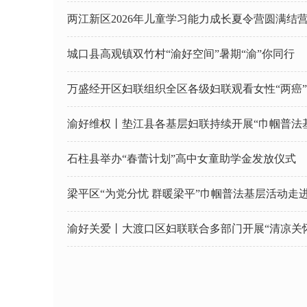
两江新区2026年儿童学习能力成长夏令营圆满结
城口县高观镇双竹村“渝好空间”暑期“渝”你同行
渝好维权丨垫江县各基层妇联持续开展“巾帼普法
石柱县举办“春蕾计划”高中女童助学金发放仪式
梁平区“为党分忧 群暖梁平”巾帼普法基层活动走