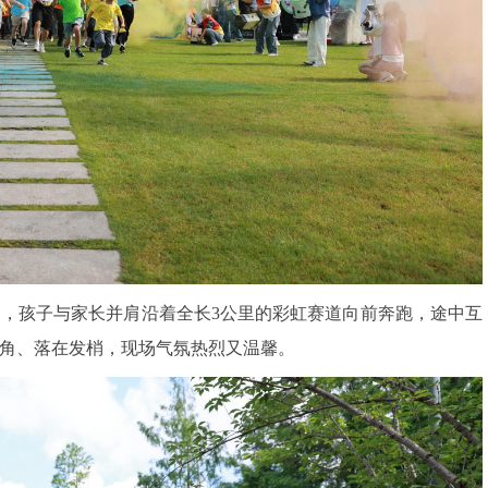
，孩子与家长并肩沿着全长3公里的彩虹赛道向前奔跑，途中互
角、落在发梢，现场气氛热烈又温馨。