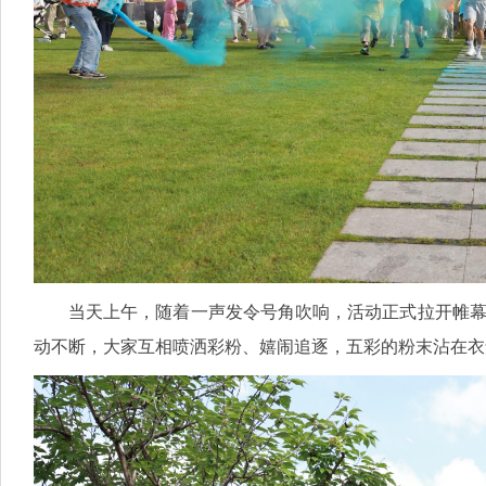
当天上午，随着一声发令号角吹响，活动正式拉开帷幕
动不断，大家互相喷洒彩粉、嬉闹追逐，五彩的粉末沾在衣