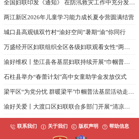
全国妇联印发《通知》 在防汛救灾工作中充分发挥妇联组织作用
两江新区2026年儿童学习能力成长夏令营圆满结营
城口县高观镇双竹村“渝好空间”暑期“渝”你同行
万盛经开区妇联组织全区各级妇联观看女性“两癌”康复小课堂线上直播课
渝好维权丨垫江县各基层妇联持续开展“巾帼普法基层行”活动
石柱县举办“春蕾计划”高中女童助学金发放仪式
梁平区“为党分忧 群暖梁平”巾帼普法基层活动走进街道
渝好关爱丨大渡口区妇联联合多部门开展“清凉关怀·沉浸帮教”公益实践活动
联系我们
关于我们
版权声明
帮助信息