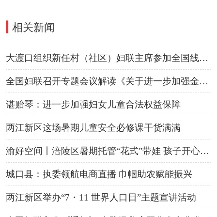
相关新闻
▍
大渡口组织新任村（社区）妇联主席参加全国线上轮训
全国妇联召开专题会议解读《关于进一步加强金融支持
谌贻琴：进一步加强
妇女
儿童合法权益保障
两江新区这场暑期儿童安全必修课干货满满
渝好空间丨涪陵区暑期托管“花式”带娃 孩子开心家长放心
城口县：执委领航电商直播 巾帼助农赋能振兴
两江新区举办“7・11 世界人口日”主题宣讲活动