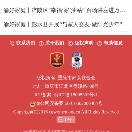
渝好家庭丨涪陵区“幸福‘家’油站” 百场讲座进万家赋能培训走进爱心妈妈协会
渝好家庭丨彭水县开展“与家人交友·做阳光少年”
家
联系我们
关于我们
版权声明
帮助信息
版权所有: 重庆市妇女联合会
地址: 重庆市江北区盘溪路408号
ICP备案: 渝ICP备18008301号-1
渝公网安备案 50010502000404号
Copyright(C)2016 cqwomen.org.cn All Rights Reserved
IPv6
纪检监察组举报邮箱: zzhjjz9314@163.com